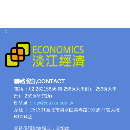
:::
聯絡資訊CONTACT
電話 ：02-26215656 轉 2565(大學部)、2596(大學
部)、2595(研究所)
E-Mail ：
tlyx@oa.tku.edu.tw
系址 ： 251301新北市淡水區英專路151號 商管大樓
B1004室
個資保護聯絡窗口：黃怡鈴