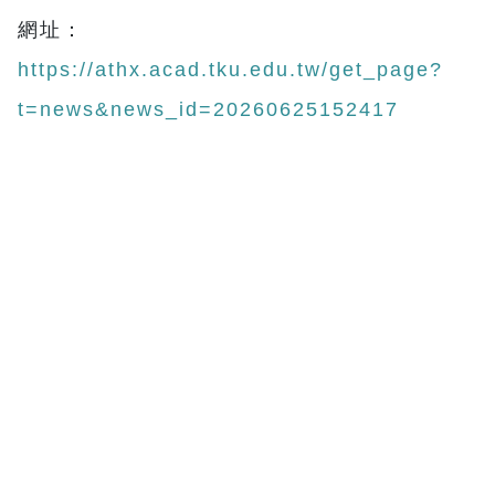
網址：
https://athx.acad.tku.edu.tw/get_page?
t=news&news_id=20260625152417