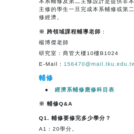
本系輔修及第二主修設計是提供非
主修的學生一旦完成本系輔修或第二
修經濟。
※ 跨領域課程輔導老師
：
楊博傑老師
研究室：商管大樓10樓B1024
E-Mail：
156470@mail.tku.edu.t
輔修
●
經濟系輔修應修科目表
※ 輔修Q&A
Q1.
輔修要修完多少學分？
A1：20學分。