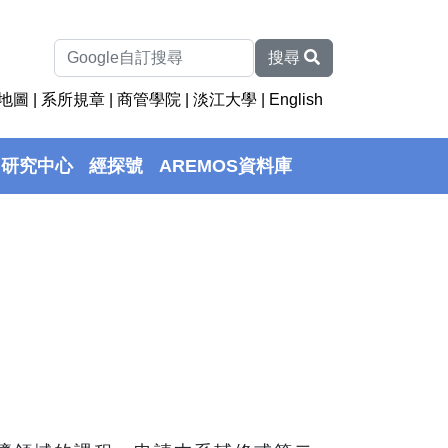
搜尋
地圖
|
系所規章
|
商管學院
|
淡江大學
|
English
研究中心
經探號
AREMOS資料庫