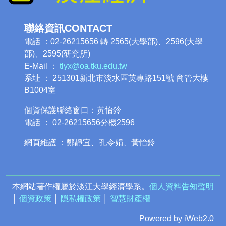
聯絡資訊CONTACT
電話 ：02-26215656 轉 2565(大學部)、2596(大學
部)、2595(研究所)
E-Mail ：
tlyx@oa.tku.edu.tw
系址 ： 251301新北市淡水區英專路151號 商管大樓
B1004室
個資保護聯絡窗口：黃怡鈴
電話 ： 02-26215656分機2596
網頁維護 ：鄭靜宜、孔令娟、黃怡鈴
本網站著作權屬於淡江大學經濟學系。
個人資料告知聲明
│
個資政策
│
隱私權政策
│
智慧財產權
Powered by iWeb2.0