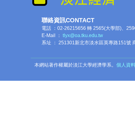
聯絡資訊CONTACT
電話 ：02-26215656 轉 2565(大學部)、25
E-Mail ：
tlyx@oa.tku.edu.tw
系址 ： 251301新北市淡水區英專路151號 
本網站著作權屬於淡江大學經濟學系。
個人資