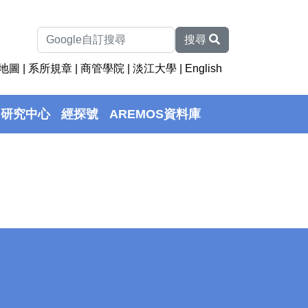
搜尋
地圖
|
系所規章
|
商管學院
|
淡江大學
|
English
研究中心
經探號
AREMOS資料庫