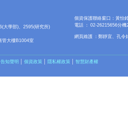
個資保護聯絡窗口：黃怡
電話 ： 02-26215656分機
96(大學部)、2595(研究所)
網頁維護 ：鄭靜宜、孔令
商管大樓B1004室
料告知聲明
│
個資政策
│
隱私權政策
│
智慧財產權