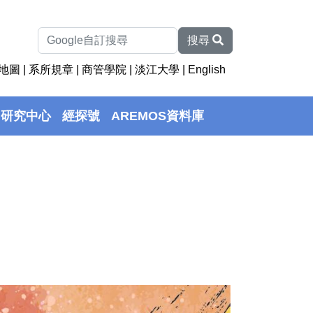
搜尋
地圖
|
系所規章
|
商管學院
|
淡江大學
|
English
研究中心
經探號
AREMOS資料庫