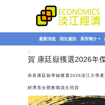
最新消息
招生資訊
系所簡介
:::
賀 康廷嶽獲選2026年
恭喜康廷嶽學姊獲選2026淡江大學
經濟系全體教職員生同賀