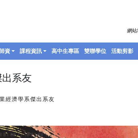
網站
師資
課程資訊
高中生專區
雙聯學位
活動剪影
傑出系友
產業經濟學系傑出系友