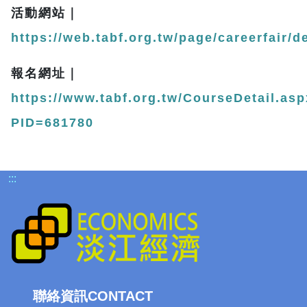
活動網站｜
https://web.tabf.org.tw/page/careerfair/d
報名網址｜
https://www.tabf.org.tw/CourseDetail.as
PID=681780
:::
聯絡資訊CONTACT