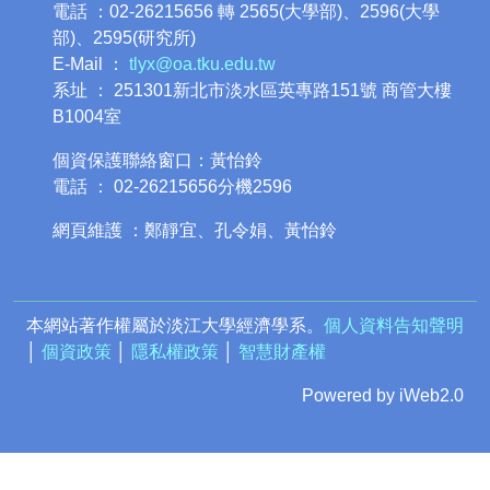
電話 ：02-26215656 轉 2565(大學部)、2596(大學
部)、2595(研究所)
E-Mail ：
tlyx@oa.tku.edu.tw
系址 ： 251301新北市淡水區英專路151號 商管大樓
B1004室
個資保護聯絡窗口：黃怡鈴
電話 ： 02-26215656分機2596
網頁維護 ：鄭靜宜、孔令娟、黃怡鈴
本網站著作權屬於淡江大學經濟學系。
個人資料告知聲明
│
個資政策
│
隱私權政策
│
智慧財產權
Powered by iWeb2.0