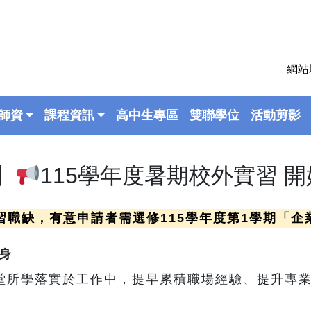
網站
師資
課程資訊
高中生專區
雙聯學位
活動剪影
】
115學年度暑期校外實習 
習職缺，有意申請者需選修115學年度第1學期「企業
身
堂所學落實於工作中，提早累積職場經驗、提升專