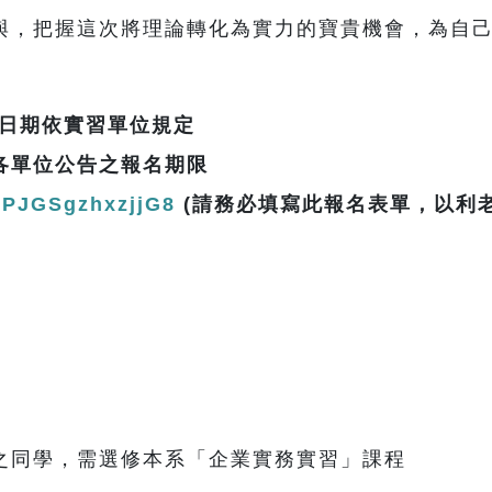
與，把握這次將理論轉化為實力的寶貴機會，為自
細日期依實習單位規定
各單位公告之報名期限
J2PJGSgzhxzjjG8
(請務必填寫此報名表單，以利
之同學，需選修本系「企業實務實習」課程