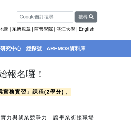
搜尋
地圖
|
系所規章
|
商管學院
|
淡江大學
|
English
研究中心
經探號
AREMOS資料庫
開始報名囉！
實務實習」課程(2學分)，
業實力與就業競爭力，讓畢業銜接職場