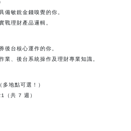
)
、具備敏銳金錢嗅覺的你。
、實戰理財產品邏輯。
證券後台核心運作的你。
撥作業、後台系統操作及理財專業知識。
（多地點可選！）
/21（共 7 週）