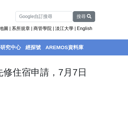
搜尋
地圖
|
系所規章
|
商管學院
|
淡江大學
|
English
研究中心
經探號
AREMOS資料庫
先修住宿申請，7月7日