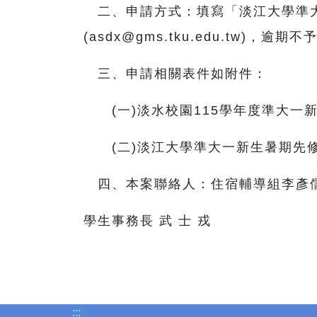
二、申請方式：填寫「淡江大學準大
(
asdx@gms.tku.edu.tw
)，逾期不
三、申請相關表件如附件：
(一)淡水校園115學年度準大一新
(二)淡江大學準大一新生暑期先修
四、本案聯絡人：住宿輔導組李彥儒
學生事務長 武 士 戎
:::