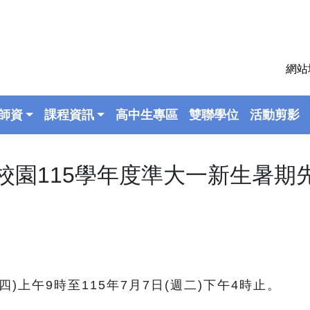
網站
師資
課程資訊
高中生專區
雙聯學位
活動剪影
校園115學年度準大一新生暑期
)上午9時至115年7月7日(週二)下午4時止。