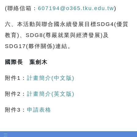
(聯絡信箱：
607194@o365.tku.edu.tw
)
六、本活動與聯合國永續發展目標SDG4(優質
教育)、SDG8(尊嚴就業與經濟發展)及
SDG17(夥伴關係)連結。
國際長 葉劍木
附件1：
計畫簡介(中文版)
附件2：
計畫簡介(英文版)
附件3：
申請表格
:::