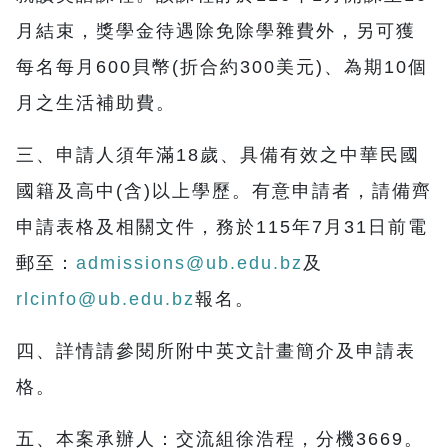
月結束，獎學金待遇除免除學雜費外，另可獲
每名每月600貝幣(折合約300美元)、為期10個
月之生活補助費。
三、申請人須年滿18歲、具備有效之中華民國
國籍及高中(含)以上學歷。有意申請者，請備齊
申請表格及相關文件，務於115年7月31日前電
郵至：
admissions@ub.edu.bz
及
rlcinfo@ub.edu.bz
報名。
四、詳情請參閱所附中英文計畫簡介及申請表
格。
五、本案承辦人：交流組徐浩程，分機3669。